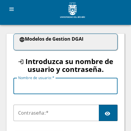
CAS
menu
Modelos de Gestion DGAI
Introduzca su nombre de
usuario y contraseña.
Nombre de
u
suario:
C
ontraseña: